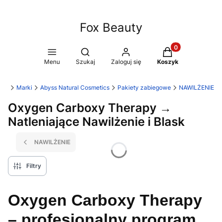
Fox Beauty
Produkty w koszy
Otwórz wyszukiwarkę
Menu
Szukaj
Zaloguj się
Koszyk
-24
Marki
Abyss Natural Cosmetics
Pakiety zabiegowe
NAWILŻENIE
Oxygen Carboxy Therapy →
Natleniające Nawilżenie i Blask
NAWILŻENIE
Filtry
Oxygen Carboxy Therapy
– profesjonalny program