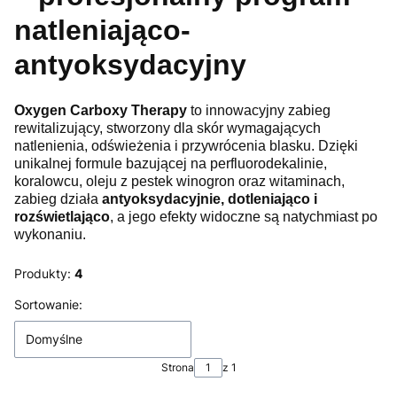
natleniająco-
antyoksydacyjny
Oxygen Carboxy Therapy
to innowacyjny zabieg
rewitalizujący, stworzony dla skór wymagających
natlenienia, odświeżenia i przywrócenia blasku. Dzięki
unikalnej formule bazującej na perfluorodekalinie,
koralowcu, oleju z pestek winogron oraz witaminach,
zabieg działa
antyoksydacyjnie, dotleniająco i
rozświetlająco
, a jego efekty widoczne są natychmiast po
wykonaniu.
Produkty:
4
Lista produktów
Sortowanie:
Domyślne
Strona
z 1